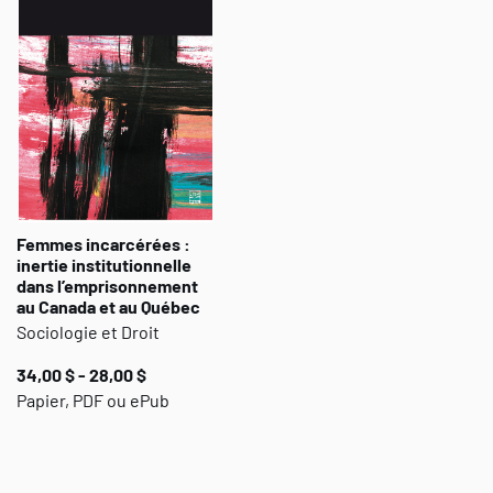
Canada and argues that policies and practices regarding
women’s prisoning are path dependent and tend to follow a
locked-in trajectory.
Femmes incarcérées :
inertie institutionnelle
dans l’emprisonnement
au Canada et au Québec
Sociologie et Droit
34,00 $ - 28,00 $
Papier, PDF ou ePub