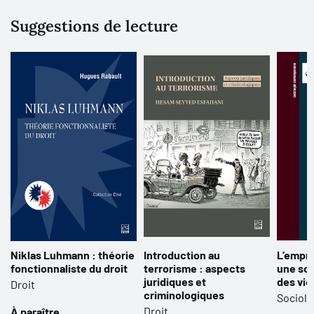
Suggestions de lecture
Niklas Luhmann : théorie
Introduction au
L’empre
fonctionnaliste du droit
terrorisme : aspects
une so
juridiques et
des vie
Droit
criminologiques
Sociolo
Droit
À paraître