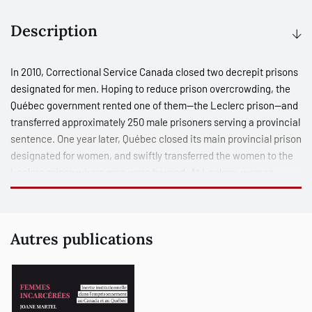
Description
In 2010, Correctional Service Canada closed two decrepit prisons
designated for men. Hoping to reduce prison overcrowding, the
Québec government rented one of them—the Leclerc prison—and
transferred approximately 250 male prisoners serving a provincial
sentence. One year later, Québec closed its main provincial prison
designated for women, and swiftly transferred the women to the
Leclerc prison where men were housed. At Leclerc, women
endured dehumanizing conditions condemned by scholars,
advocacy groups, and the media as violations of basic human
rights. Challenging living conditions enduring at the Leclerc
Autres publications
prison suggest that women’s imprisonment is resisting significant
change despite studies and governmental inquiries since the
middle of the 19th century having documented the dire situation,
and the specific needs of imprisoned women in Canada. This
book proposes a critical rereading of women’s penal history in