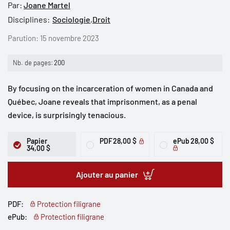
Par:
Joane Martel
Disciplines:
Sociologie
,
Droit
Parution:
15 novembre 2023
Nb. de pages:
200
By focusing on the incarceration of women in Canada and
Québec, Joane reveals that imprisonment, as a penal
device, is surprisingly tenacious.
Papier
PDF
28,00 $
ePub
28,00 $
34,00 $
Ajouter au panier
PDF:
Protection filigrane
ePub:
Protection filigrane