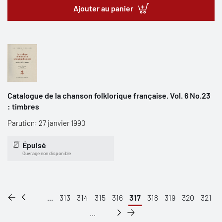
Ajouter au panier
Catalogue de la chanson folklorique française. Vol. 6 No.23
: timbres
Parution: 27 janvier 1990
Épuisé
Ouvrage non disponible
...
313
314
315
316
317
318
319
320
321
...