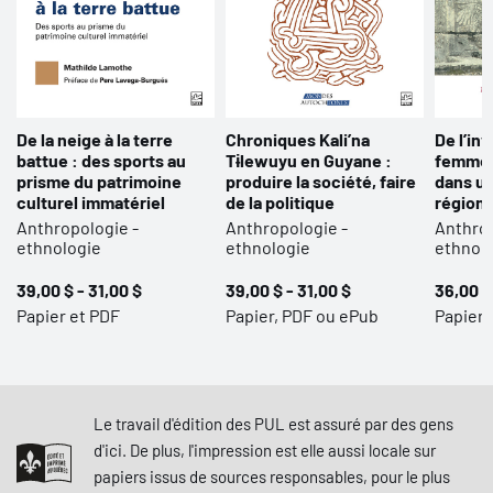
De la neige à la terre
Chroniques Kali’na
De l’inv
battue : des sports au
Tɨlewuyu en Guyane :
femmes
prisme du patrimoine
produire la société, faire
dans u
culturel immatériel
de la politique
régiona
Anthropologie -
Anthropologie -
Anthrop
ethnologie
ethnologie
ethnol
39,00 $ - 31,00 $
39,00 $ - 31,00 $
36,00 $
Papier et PDF
Papier, PDF ou ePub
Papier,
Le travail d'édition des PUL est assuré par des gens
d'ici. De plus, l'impression est elle aussi locale sur
papiers issus de sources responsables, pour le plus