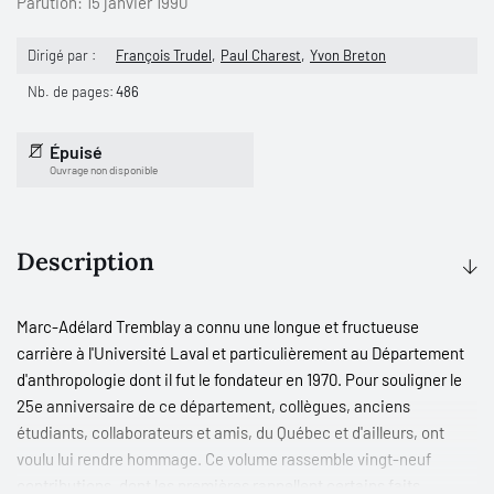
Parution:
15 janvier 1990
Dirigé par :
François Trudel
Paul Charest
Yvon Breton
Nb. de pages:
486
Épuisé
Ouvrage non disponible
Description
Marc-Adélard Tremblay a connu une longue et fructueuse
carrière à l'Université Laval et particulièrement au Département
d'anthropologie dont il fut le fondateur en 1970. Pour souligner le
25e anniversaire de ce département, collègues, anciens
étudiants, collaborateurs et amis, du Québec et d'ailleurs, ont
voulu lui rendre hommage. Ce volume rassemble vingt-neuf
contributions, dont les premières rappellent certains faits