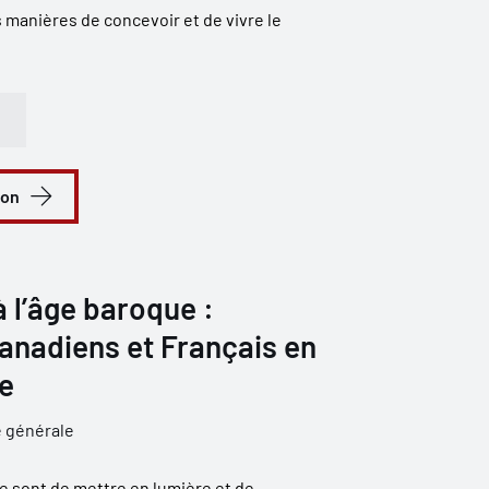
s manières de concevoir et de vivre le
ion
 l’âge baroque :
anadiens et Français en
e
e générale
e sont de mettre en lumière et de