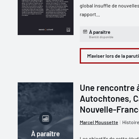
global insuffle de nouvelle
rapport...
À paraître
Bientôt disponible
M'aviser lors de la parut
Une rencontre à
Autochtones, C
Nouvelle-Franc
Marcel Moussette
Histoir
À paraître
Les objectifs de cette étud