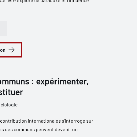
 Ce livre explore ce paradoxe et l'influence
ion
communs : expérimenter,
stituer
ciologie
 contribution internationales s’interroge sur
ques des communs peuvent devenir un