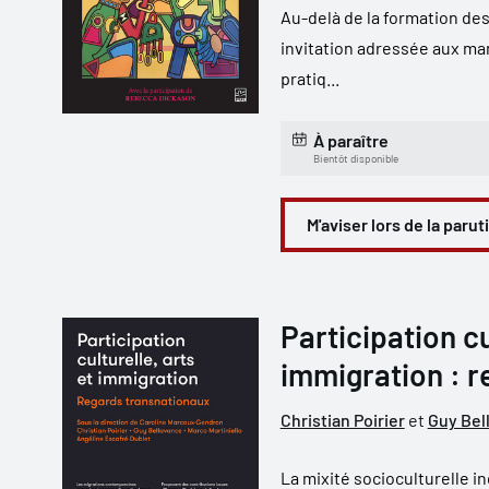
Au-delà de la formation des
invitation adressée aux man
pratiq...
À paraître
Bientôt disponible
M'aviser lors de la parut
Participation cu
immigration : 
Christian Poirier
et
Guy Bel
La mixité socioculturelle i