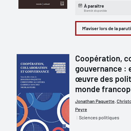
À paraître
Bientôt disponible
M'aviser lors de la parut
Coopération, co
gouvernance : 
œuvre des polit
monde franco
Jonathan Paquette
,
Christ
Peyre
Sciences politiques