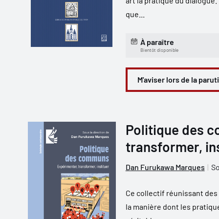
art la pratique du dialogue.
que...
À paraître
Bientôt disponible
M'aviser lors de la parut
Politique des 
transformer, in
Dan Furukawa Marques
So
Ce collectif réunissant des
la manière dont les prati