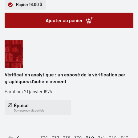
Papier
16,00 $
Ajouter au panier
Vérification analytique : un exposé de la vérification par
graphiques d'acheminement
Parution: 21 janvier 1974
Épuisé
Ouvrage non disponible
...
336
337
338
339
340
341
342
343