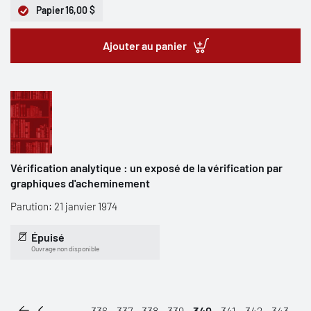
Papier
16,00 $
Ajouter au panier
Vérification analytique : un exposé de la vérification par
graphiques d'acheminement
Parution: 21 janvier 1974
Épuisé
Ouvrage non disponible
...
336
337
338
339
340
341
342
343