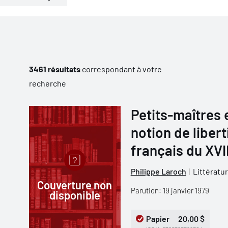
3461 résultats
correspondant à votre
recherche
Petits-maîtres 
notion de liber
français du XVII
Philippe Laroch
Littératu
Couverture non
Parution: 19 janvier 1979
disponible
Papier
20,00 $