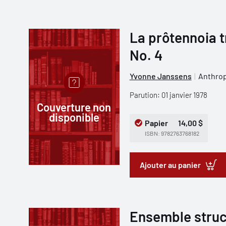
La prôtennoia 
No. 4
Yvonne Janssens
Anthrop
Parution: 01 janvier 1978
Couverture non
disponible
Papier
14,00 $
ISBN: 9782763768182
Ajouter au panier
Ensemble struc