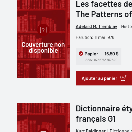
Les facettes de
The Patterns of
Adélard M. Tremblay
Histo
Parution: 11 mai 1976
Couverture non
disponible
Papier
16,50 $
ISBN: 9782763767840
Ajouter au panier
Dictionnaire ét
français G1
Kurt Baldinger
Dictionnai