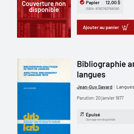
Couverture non
Papier
12,00 $
disponible
ISBN: 9782763768090
Ajouter au panier
Bibliographie a
langues
Jean-Guy Savard
Langues 
Parution: 20 janvier 1977
Épuisé
Ouvrage non disponible