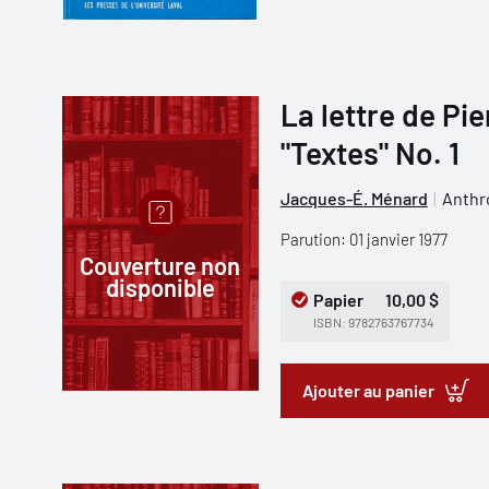
La lettre de Pi
"Textes" No. 1
Jacques-É. Ménard
Anthr
Parution: 01 janvier 1977
Couverture non
disponible
Papier
10,00 $
ISBN: 9782763767734
Ajouter au panier