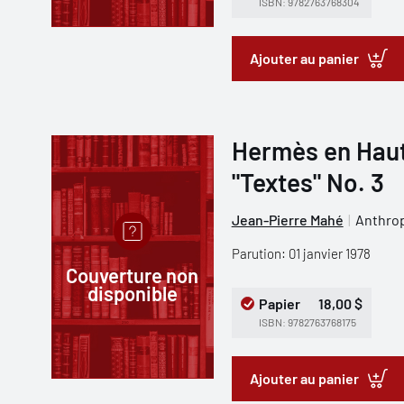
ISBN: 9782763768304
Ajouter au panier
Hermès en Haut
"Textes" No. 3
Jean-Pierre Mahé
Anthrop
Parution: 01 janvier 1978
Couverture non
disponible
Papier
18,00 $
ISBN: 9782763768175
Ajouter au panier