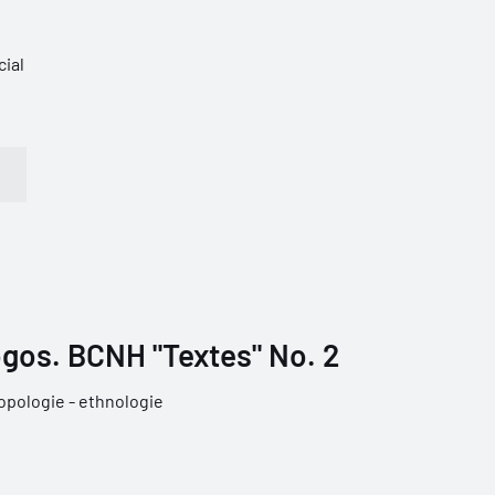
cial
ogos. BCNH "Textes" No. 2
opologie - ethnologie