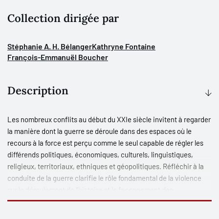
Collection dirigée par
Stéphanie A. H. Bélanger
Kathryne Fontaine
François-Emmanuël Boucher
Description
Les nombreux conflits au début du XXIe siècle invitent à regarder
la manière dont la guerre se déroule dans des espaces où le
recours à la force est perçu comme le seul capable de régler les
différends politiques, économiques, culturels, linguistiques,
religieux, territoriaux, ethniques et géopolitiques. Réfléchir à la
conduite de la guerre clarifie le rôle fondamental de la violence
sur le déroulement de l’histoire et le façonnement des
civilisations.
La collection « Penser la guerre au XXIe siècle » réunit des