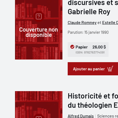
discursives et 
Gabrielle Roy
Claude Romney
et
Estelle
Couverture non
Parution: 15 janvier 1990
disponible
Papier
26,00 $
ISBN: 9782763774091
Ajouter au panier
Historicité et f
du théologien E
Alfred Dumais
Sciences r