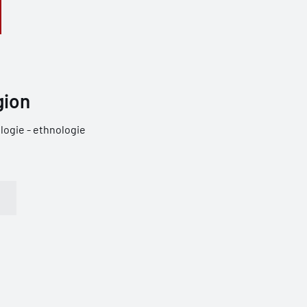
gion
ogie - ethnologie