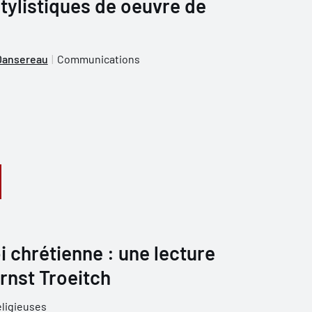
stylistiques de oeuvre de
 Dansereau
Communications
oi chrétienne : une lecture
rnst Troeitch
eligieuses