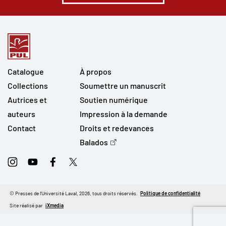
Catalogue
À propos
Collections
Soumettre un manuscrit
Autrices et
Soutien numérique
auteurs
Impression à la demande
Contact
Droits et redevances
Balados
Instagram
Youtube
Facebook
Twitter
© Presses de l'Université Laval, 2026, tous droits réservés.
Politique de confidentialité
Site réalisé par
iXmedia