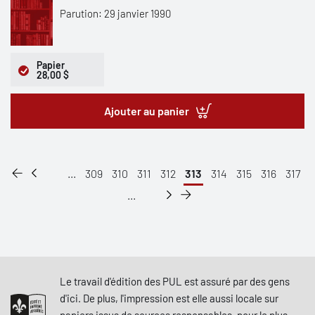
Parution: 29 janvier 1990
Papier
28,00 $
Ajouter au panier
...
309
310
311
312
313
314
315
316
317
...
Le travail d'édition des PUL est assuré par des gens
d'ici. De plus, l'impression est elle aussi locale sur