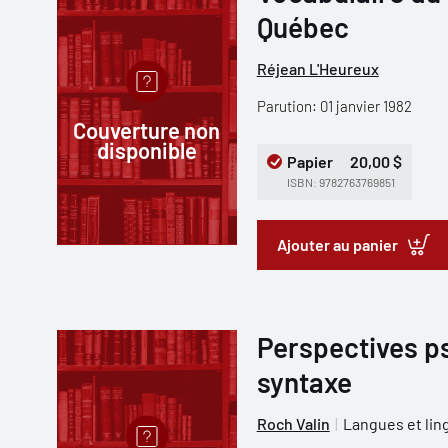
Québec
Réjean L'Heureux
Parution: 01 janvier 1982
Couverture non
disponible
Papier
20,00 $
ISBN: 9782763769851
Ajouter au panier
Perspectives p
syntaxe
Roch Valin
Langues et lin