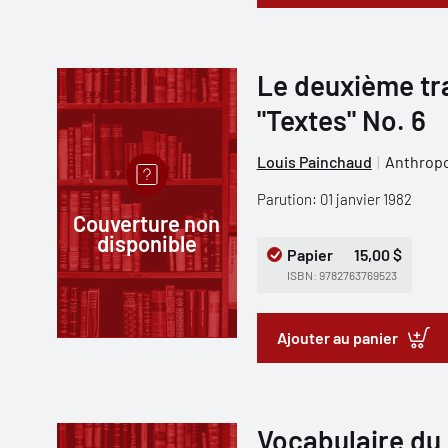
Le deuxième tr
"Textes" No. 6
Louis Painchaud
Anthropo
Parution: 01 janvier 1982
Couverture non
disponible
Papier
15,00 $
ISBN: 9782763769523
Ajouter au panier
Vocabulaire du 