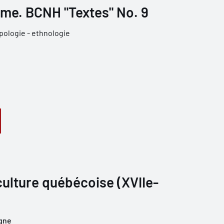
âme. BCNH "Textes" No. 9
pologie - ethnologie
 culture québécoise (XVIIe-
gne