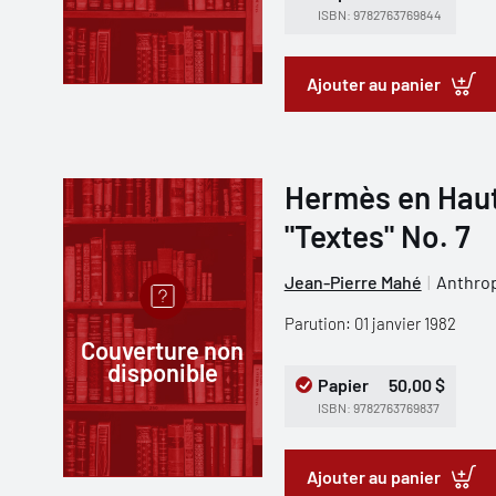
ISBN: 9782763769844
Ajouter au panier
Hermès en Haut
"Textes" No. 7
Jean-Pierre Mahé
Anthrop
Parution: 01 janvier 1982
Couverture non
disponible
Papier
50,00 $
ISBN: 9782763769837
Ajouter au panier