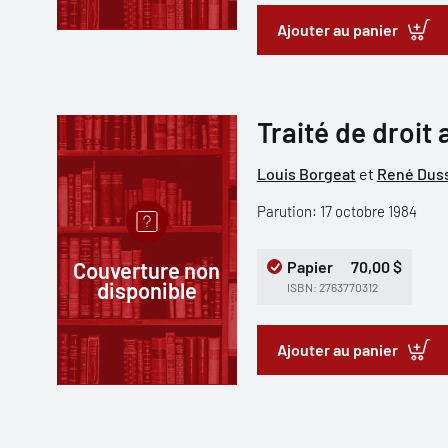
Ajouter au panier
Traité de droit 
Louis Borgeat
et
René Duss
Parution: 17 octobre 1984
Couverture non
Papier
70,00 $
disponible
ISBN: 2763770312
Ajouter au panier