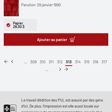
Parution: 29 janvier 1990
Papier
28,00 $
Ajouter au panier
...
309
310
311
312
313
314
315
316
317
...
Le travail d'édition des PUL est assuré par des gens
d'ici. De plus, l'impression est elle aussi locale sur