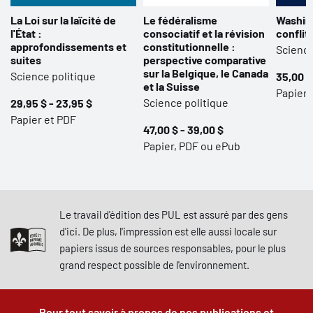
La Loi sur la laïcité de
Le fédéralisme
Washin
l'État :
consociatif et la révision
conflit
approfondissements et
constitutionnelle :
Science
suites
perspective comparative
sur la Belgique, le Canada
Science politique
35,00 $
et la Suisse
Papier
Science politique
29,95 $ - 23,95 $
Papier et PDF
47,00 $ - 39,00 $
Papier, PDF ou ePub
Le travail d'édition des PUL est assuré par des gens
d'ici. De plus, l'impression est elle aussi locale sur
papiers issus de sources responsables, pour le plus
grand respect possible de l'environnement.
Pour tout savoir à propos de nos publications et