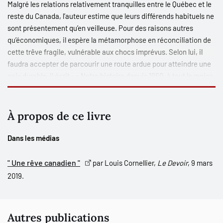
Malgré les relations relativement tranquilles entre le Québec et le
reste du Canada, l’auteur estime que leurs différends habituels ne
sont présentement qu’en veilleuse. Pour des raisons autres
qu’économiques, il espère la métamorphose en réconciliation de
cette trêve fragile, vulnérable aux chocs imprévus. Selon lui, il
faudra accepter de parcourir une route ardue pour atteindre une
paix durable. Il écrit : « Notre histoire depuis 1960, à tout le moins
telle qu’il m’a été donné de la vivre et que mes observations me la
font interpréter, m’a obligé, souvent malgré moi et en dépit des
pressions de proches, de prendre conscience du mépris immérité
À propos de ce livre
et des injustices graves envers les Canadiens français et les
Québécois, le mépris servant à gommer les injustices : l’un et les
Dans les médias
autres me blessent et m’indignent. Très tôt, je me suis mis à en
craindre les conséquences et à en souhaiter la rectification. »
" Une rêve canadien "
par Louis Cornellier,
Le Devoir
, 9 mars
2019.
Autres publications