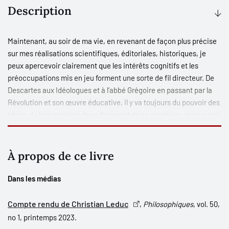
Description
Maintenant, au soir de ma vie, en revenant de façon plus précise
sur mes réalisations scientifiques, éditoriales, historiques, je
peux apercevoir clairement que les intérêts cognitifs et les
préoccupations mis en jeu forment une sorte de fil directeur. De
Descartes aux Idéologues et à l’abbé Grégoire en passant par la
Révolution et son œuvre éducative, il y va toujours du
pouvoir des
idées
, de leur manière de se former et de se combiner, mais aussi
et surtout de modifier ou modeler la réalité physique et sociale.
Les idées aussi font événement et ont une histoire qui s’imbrique
à l’histoire générale des hommes.
À propos de ce livre
Je crois traduire par cela le souci de l’historienne-philosophe que
Dans les médias
je suis en fin de compte : sortir, pour ce qui est des idées, de l’ «
in
vitro
» afin d’éprouver «
in vivo
», dans le présent historique, des
Compte rendu de Christian Leduc
,
Philosophiques
, vol. 50,
idées qui, en somme, visent toujours à harmoniser liberté et
no 1, printemps 2023.
société.