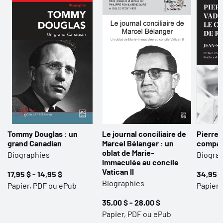
Tommy Douglas : un
Le journal conciliaire de
Pierre 
grand Canadian
Marcel Bélanger : un
compag
oblat de Marie-
Biographies
Biogra
Immaculée au concile
Vatican II
17,95 $ - 14,95 $
34,95 $
Biographies
Papier, PDF ou ePub
Papier,
35,00 $ - 28,00 $
Papier, PDF ou ePub