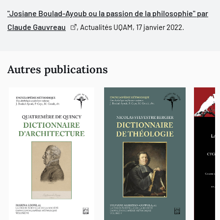
"Josiane Boulad-Ayoub ou la passion de la philosophie" par
La fierté d’un grand universitaire au sommet de sa carrière, c’est,
Claude Gauvreau
, Actualités UQAM, 17 janvier 2022.
a-t-on dit, de pouvoir se dire : ce que j’ai fait est ouvrage de
référence et symbole matérialisé d’utilité publique. Je crois, sans
fausse modestie, que mon œuvre mérite ce constat.
Autres publications
J’ai tenté d’être une figure de mondialisation positive, d’énergie et
de démocratie, alors que le scepticisme ou le cynisme gagnent
parfois tant d’esprits peu fermes aujourd’hui, d’être un exemple
pour tous ceux qui ont fait avec moi un travail d’utilité générale,
de la recherche et de la science au service de tous.
J’ai toujours mené un combat : défendre la nécessité d’une
éducation philosophique pour le plus grand nombre. Alexandrine
devenue fièrement citoyenne du Canada, je crois avoir bien
mérité de la philosophie et des sciences humaines qui ne
resteront humaines que dans la mesure où elles ne se passeront
pas de philosophie.