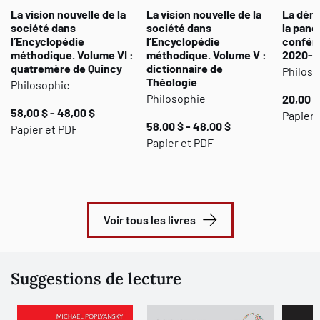
La vision nouvelle de la
La vision nouvelle de la
La démo
société dans
société dans
la pand
l’Encyclopédie
l’Encyclopédie
confére
méthodique. Volume VI :
méthodique. Volume V :
2020-20
quatremère de Quincy
dictionnaire de
Philoso
Théologie
Philosophie
Philosophie
20,00 $
58,00 $ - 48,00 $
Papier 
58,00 $ - 48,00 $
Papier et PDF
Papier et PDF
Voir tous les livres
Suggestions de lecture