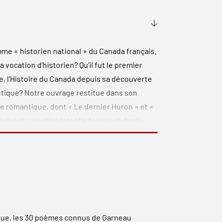
me « historien national » du Canada français.
a vocation d’historien? Qu’il fut le premier
 l’Histoire du Canada depuis sa découverte
poétique? Notre ouvrage restitue dans son
rie romantique, dont « Le dernier Huron » et «
clatait une crise latente depuis un demi-
s aiguës. Il a débuté son parcours de poète au
sait l’Europe (1830). Adulte, il a vécu une
 la Rébellion des Patriotes (1837-1839) et
thousiasme de ses 20 ans, ce jeune homme doté
 sa plume le sort imposé aux siens. La poésie
que, les 30 poèmes connus de Garneau