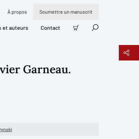
À propos
Soumettre un manuscrit
s et auteurs
Contact
Panier
Recherche
vier Garneau.
Copier le lien
zynski