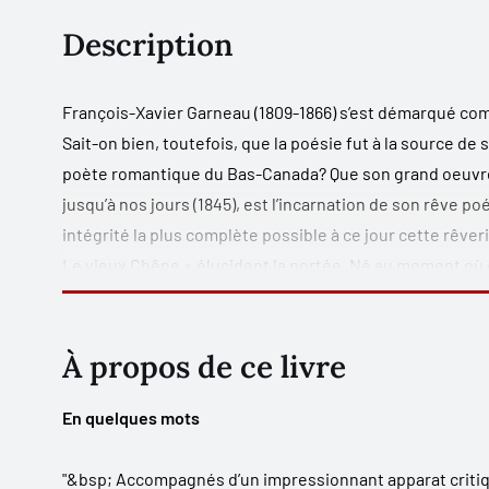
Description
François-Xavier Garneau (1809-1866) s’est démarqué com
Sait-on bien, toutefois, que la poésie fut à la source de s
poète romantique du Bas-Canada? Que son grand oeuvre,
jusqu’à nos jours (1845), est l’incarnation de son rêve 
intégrité la plus complète possible à ce jour cette rêve
Le vieux Chêne » élucident la portée. Né au moment où é
siècle, Garneau a grandi au milieu de tensions politique
moment où un mouvement de libération des peuples embra
période critique, marquée par deux événements majeurs :
À propos de ce livre
l’Union des Canadas (1840). Venu à l’écriture dans l’en
d’un idéal intellectuel peu commun a voulu renverser de
En quelques mots
a transformé son destin. Il a changé le nôtre.
"&bsp; Accompagnés d’un impressionnant apparat criti