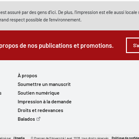
est assuré par des gens d'ici. De plus, l'impression est elle aussi local
grand respect possible de l'environnement.
 propos de nos publications et promotions.
S'
À propos
Soumettre un manuscrit
s
Soutien numérique
Impression à la demande
Droits et redevances
Balados
alisé par
iXmedia
© Presses de l'Université Laval, 2026, tous droits réservés.
Politique de confide