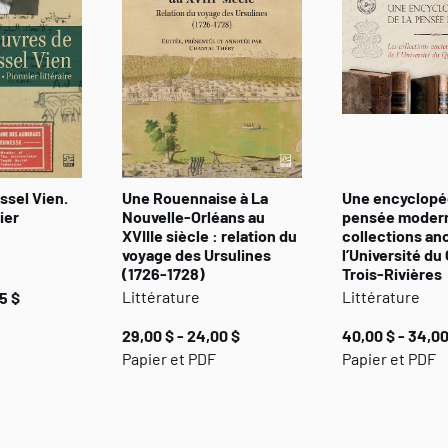
ssel Vien.
Une Rouennaise à La
Une encyclopéd
ier
Nouvelle-Orléans au
pensée modern
XVIIIe siècle : relation du
collections an
voyage des Ursulines
l’Université du
(1726-1728)
Trois-Rivières
Littérature
Littérature
5 $
29,00 $ - 24,00 $
40,00 $ - 34,00
Papier et PDF
Papier et PDF