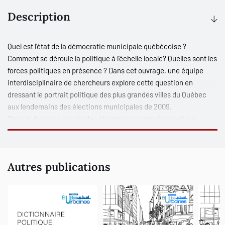
Description
Quel est l’état de la démocratie municipale québécoise ?
Comment se déroule la politique à l’échelle locale? Quelles sont les
forces politiques en présence ? Dans cet ouvrage, une équipe
interdisciplinaire de chercheurs explore cette question en
dressant le portrait politique des plus grandes villes du Québec
aux lendemains des élections municipales de 2009.
Dans le domaine des études électorales, contrairement aux
autres paliers de gouvernement, l’échelle politique municipale
demeure rarement étudiée au Québec. Si ce constat est
également avéré dans d’autres pays (en France et aux États-Unis
Autres publications
par exemple), il existe cependant dans ces pays une production
scientifique reliée à ce thème d’étude, alors que l’intérêt pour ce
champ de recherches semble quasi inexistant dans le contexte
québécois.
En mettant en évidence les changements mais également les