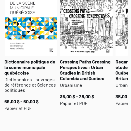
continuités qui caractérisent le portrait électoral des plus
grandes villes du Québec, ce livre décrit tant les particularités que
les divergences des municipalités à l’étude, tout en posant les
premiers jalons d’une réflexion plus vaste sur la dimension
électorale de la démocratie municipa
le.
Dictionnaire politique de
Crossing Paths Crossing
Regards
la scène municipale
Perspectives : Urban
études 
québécoise
Studies in British
Québec
Columbia and Quebec
Britann
Dictionnaires - ouvrages
de référence et Sciences
Urbanisme
Urbani
politiques
35,00 $ - 28,00 $
35,00 $
69,00 $ - 60,00 $
Papier et PDF
Papier 
Papier et PDF