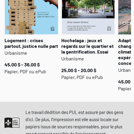
Logement : crises
Hochelaga : jeux et
Adapter
partout, justice nulle part
regards sur le quartier et
chang
la gentrification. Essai
climati
Urbanisme
expéri
Urbanisme
concert
45,00 $ - 36,00 $
Urbani
25,00 $ - 20,00 $
Papier, PDF ou ePub
Papier, PDF ou ePub
45,00 $
Papier 
Le travail d'édition des PUL est assuré par des gens
d'ici. De plus, l'impression est elle aussi locale sur
papiers issus de sources responsables, pour le plus
grand respect possible de l'environnement.