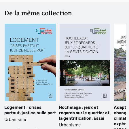
De la même collection
Logement : crises
Hochelaga : jeux et
Adapter
partout, justice nulle part
regards sur le quartier et
chang
la gentrification. Essai
climati
Urbanisme
expéri
Urbanisme
concert