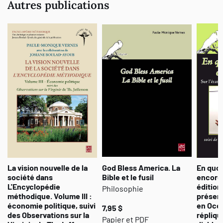
Autres publications
Les conférenciers qui nous ont aimablement donné leurs textes,
Marc Angenot (Université McGill), Maï-Linh Eddi (Nanterre et
UQAM), Paule-Monique Vernes (Université de Provence),
abordent la question pour répondre au thème de la table ronde
La
tolérance est-elle une vertu politique ?
, d’abord, sous l’angle de
ses fondements philosophiques, classiques et contemporains. Ils
en examinent ensuite les difficultés, le flou, voire les
contradictions, entourant tant la notion et ses métamorphoses
diverses, depuis le XVI
e
siècle et la croissance du pouvoir
politique, que l’ensemble complexe de conduites caractérisant les
sociétés pluralistes dans lesquelles nous vivons. Ils ont tenu
également à relever les effets pervers du recours de plus en plus
fréquent à une idéologie de la tolérance, plus doucereuse que
polémique ou véritablement démocratique.
La vision nouvelle de la
God Bless America. La
En quo
société dans
Bible et le fusil
encore 
L'Encyclopédie
édition 
Philosophie
méthodique. Volume III :
présen
économie politique, suivi
en Occi
7,95 $
des Observations sur la
répliqu
Papier et PDF