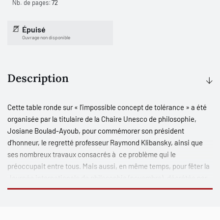
Nb. de pages:
72
Épuisé
Ouvrage non disponible
Description
Cette table ronde sur « l’impossible concept de tolérance » a été
organisée par la titulaire de la Chaire Unesco de philosophie,
Josiane Boulad-Ayoub, pour commémorer son président
d’honneur, le regretté professeur Raymond Klibansky, ainsi que
ses nombreux travaux consacrés à ce problème qui le
préoccupait entre tous. Mais aussi, en même temps, pour fêter la
Journée internationale de philosophie (novembre), décrétée par
l’Unesco qui a toujours placé l’idée de tolérance au centre de ses
valeurs.