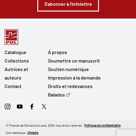
S'abonner à l'infolettre
Catalogue
À propos
Collections
Soumettre un manuscrit
Autrices et
Soutien numérique
auteurs
Impression à la demande
Contact
Droits et redevances
Balados
Instagram
Youtube
Facebook
Twitter
© Presses de l'Université Laval, 2026, tous droits réservés.
Politique de confidentialité
Site réalisé par
iXmedia