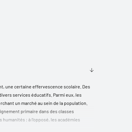
nt, une certaine effervescence scolaire. Des
ivers services éducatifs. Parmi eux, les
herchant un marché au sein de la population.
seignement primaire dans des classes
s humanités ; à l'opposé, les académies