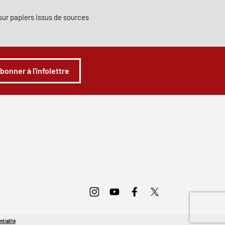
e sur papiers issus de sources
abonner à l'infolettre
Instagram
Youtube
Facebook
Twitter
ntialité