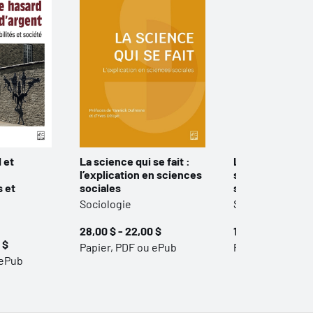
 et
La science qui se fait :
Le fossé des cu
l’explication en sciences
santé : la face 
s et
sociales
système de san
Sociologie
Sociologie
28,00 $ - 22,00 $
19,95 $ - 15,95 $
 $
Papier, PDF ou ePub
Papier, PDF ou 
 ePub