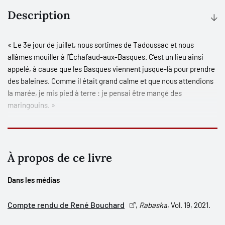
Description
« Le 3e jour de juillet, nous sortîmes de Tadoussac et nous
allâmes mouiller à l’Échafaud-aux-Basques. C’est un lieu ainsi
appelé, à cause que les Basques viennent jusque-là pour prendre
des baleines. Comme il était grand calme et que nous attendions
la marée, je mis pied à terre : je pensai être mangé des
maringouins. »
- Paul Lejeune,
Brève relation du voyage de la Nouvelle-France
Près de quatre siècles après sa première édition, il convient de
À propos de ce livre
placer la
Brève relation du voyage de la Nouvelle-France
aux
côtés des
Voyages de Champlain
et du
Grand Voyage du pays des
Dans les médias
Hurons
de Sagard. Précieux témoignage des balbutiements de la
colonie canadienne et des rapports franco-autochtones dans la
Compte rendu de René Bouchard
,
Rabaska
, Vol. 19, 2021.
vallée laurentienne, cette relation inaugurale étonne tant par son