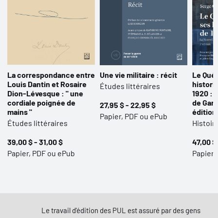
La correspondance entre
Une vie militaire : récit
Le Québ
Louis Dantin et Rosaire
histori
Études littéraires
Dion-Lévesque : " une
1920 : 
cordiale poignée de
de Garn
27,95 $ - 22,95 $
mains "
édition
Papier, PDF ou ePub
Études littéraires
Histoir
39,00 $ - 31,00 $
47,00 $
Papier, PDF ou ePub
Papier,
Le travail d'édition des PUL est assuré par des gens