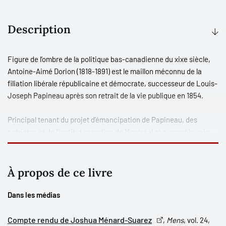
Description
Figure de l’ombre de la politique bas-canadienne du
xix
e
siècle,
Antoine-Aimé Dorion (1818-1891) est le maillon méconnu de la
filiation libérale républicaine et démocrate, successeur de Louis-
Joseph Papineau après son retrait de la vie publique en 1854.
Principal tenant du projet d’émancipation de Papineau, des
patriotes et de l’Institut canadien de Montréal et ouvrant la voie
au radical puis modéré Wilfrid Laurier, Dorion est un libéral
républicain qui, les mains liées, traverse l’Union de 1840 à 1867
face aux triomphants La Fontaine et Cartier. Ne déviant pas de
À propos de ce livre
ses choix de démocrate, il s’oppose farouchement au projet de
Confédération de 1867, mais finit par s’y rallier.
Dans les médias
L’objet principal de cet ouvrage est de comprendre pourquoi et
Compte rendu de Joshua Ménard-Suarez
,
Mens
, vol. 24,