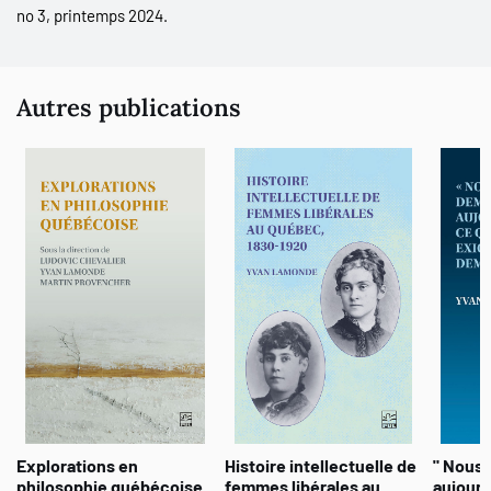
comment ces libéraux républicains, démocrates et
tenants de
no 3, printemps 2024.
l’émancipation
, comme Dorion, doivent plier devant la
Confédération de 1867.
Autres publications
Explorations en
Histoire intellectuelle de
" Nous
philosophie québécoise
femmes libérales au
aujourd