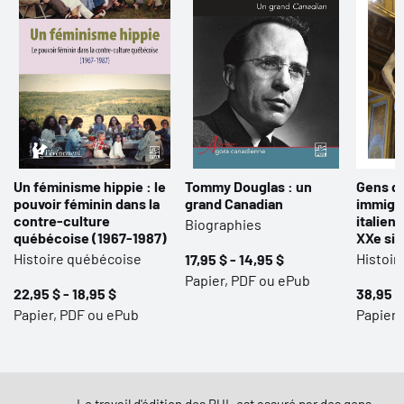
Un féminisme hippie : le
Tommy Douglas : un
Gens du
pouvoir féminin dans la
grand Canadian
immigra
contre-culture
italien
Biographies
québécoise (1967-1987)
XXe siè
Histoire québécoise
Histoir
17,95 $ - 14,95 $
Papier, PDF ou ePub
22,95 $ - 18,95 $
38,95 $
Papier, PDF ou ePub
Papier,
Le travail d'édition des PUL est assuré par des gens