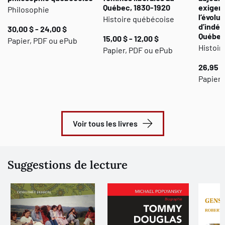
Québec, 1830-1920
exigero
Philosophie
l’évolut
Histoire québécoise
d’indé
30,00 $ - 24,00 $
Québec 
15,00 $ - 12,00 $
Papier, PDF ou ePub
Histoir
Papier, PDF ou ePub
26,95 $
Papier,
Voir tous les livres
Suggestions de lecture