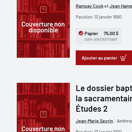
Ramsay Cook
et
Jean Hame
Parution: 13 janvier 1990
Couverture non
disponible
Papier
75,00 $
ISBN: 9782763770697
Ajouter au panier
Le dossier bapt
la sacramentai
Études 2
Jean-Marie Sevrin
Anthro
Couverture non
Parution: 13 janvier 1990