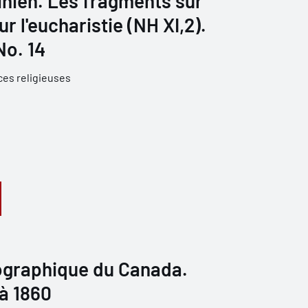
inien. Les fragments sur
r l'eucharistie (NH XI,2).
No. 14
ces religieuses
iographique du Canada.
 à 1860