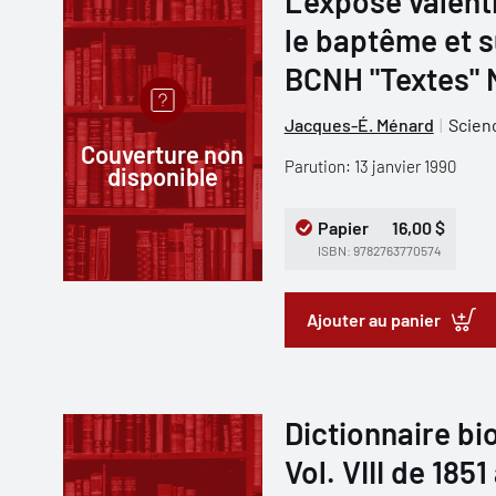
L'exposé valent
le baptême et su
BCNH "Textes" 
Jacques-É. Ménard
Scien
Couverture non
Parution: 13 janvier 1990
disponible
Papier
16,00 $
ISBN: 9782763770574
Ajouter au panier
Dictionnaire b
Vol. VIII de 1851