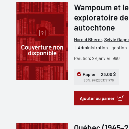
Wampoum et let
exploratoire de
autochtone
Harold Bherer
,
Sylvie Gagn
Couverture non
Administration - gestion
disponible
Parution: 29 janvier 1990
Papier
23,00 $
ISBN: 9782763771779
Ajouter au panier
Québec (1945-20