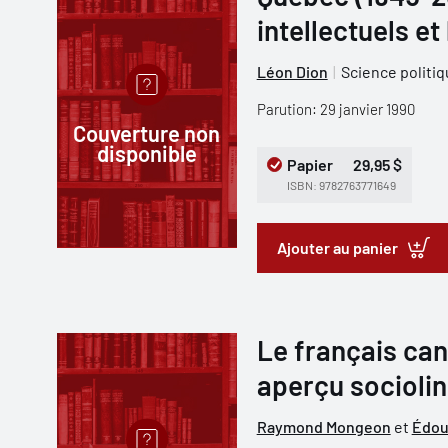
intellectuels e
Léon Dion
Science politi
Parution: 29 janvier 1990
Couverture non
disponible
Papier
29,95 $
ISBN: 9782763771649
Ajouter au panier
Le français can
aperçu sociolin
Raymond Mongeon
et
Édou