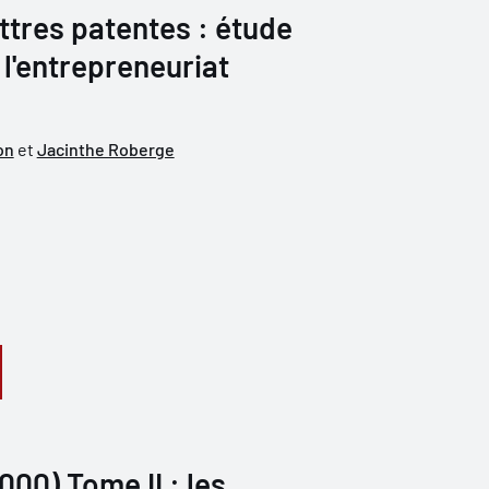
tres patentes : étude
 l'entrepreneuriat
on
et
Jacinthe Roberge
00) Tome II : les