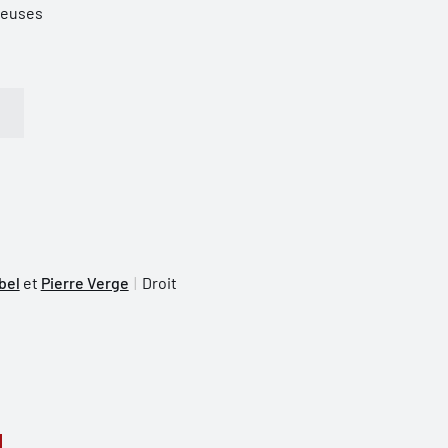
ieuses
bel
et
Pierre Verge
Droit