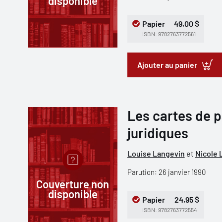
disponible
Papier
49,00 $
ISBN: 9782763772561
Ajouter au panier
Les cartes de 
juridiques
Louise Langevin
et
Nicole 
Parution: 26 janvier 1990
Couverture non
disponible
Papier
24,95 $
ISBN: 9782763772554