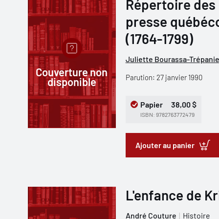
Répertoire des
presse québéco
(1764-1799)
Juliette Bourassa-Trépanie
Couverture non
Parution: 27 janvier 1990
disponible
Papier
38,00 $
ISBN: 9782763772479
Ajouter au panier
L'enfance de Kr
André Couture
Histoire