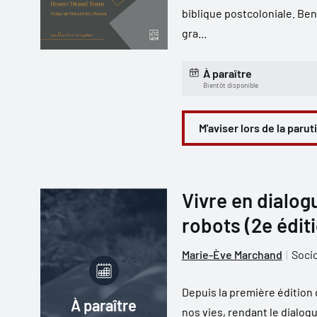
biblique postcoloniale. Ben
gra...
À paraître
Bientôt disponible
M'aviser lors de la parut
Vivre en dialogu
robots (2e édit
Marie-Ève Marchand
Soci
Depuis la première édition
À paraître
nos vies, rendant le dialog