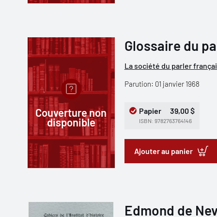
Glossaire du pa
La société du parler frança
Parution: 01 janvier 1968
Couverture non
Papier
39,00 $
disponible
ISBN: 9782763764146
Ajouter au panier
Edmond de Neve