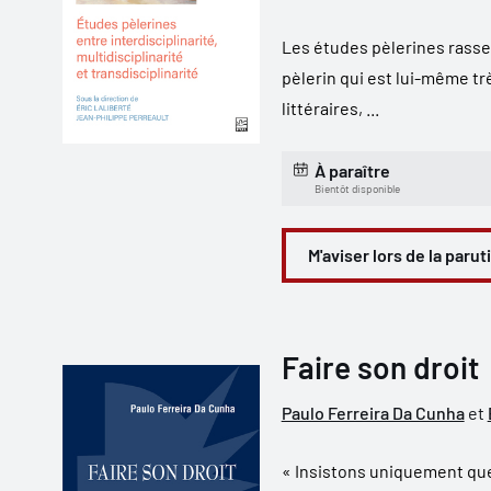
Les études pèlerines rass
pèlerin qui est lui-même trè
littéraires, ...
À paraître
Bientôt disponible
M'aviser lors de la parut
Faire son droit
Paulo Ferreira Da Cunha
et
« Insistons uniquement qu