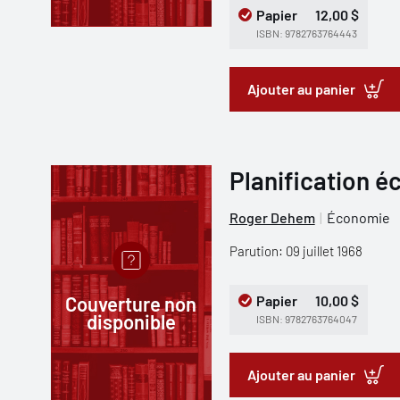
Papier
12,00 $
ISBN: 9782763764443
Ajouter au panier
Planification 
Roger Dehem
Économie
Parution: 09 juillet 1968
Couverture non
Papier
10,00 $
disponible
ISBN: 9782763764047
Ajouter au panier