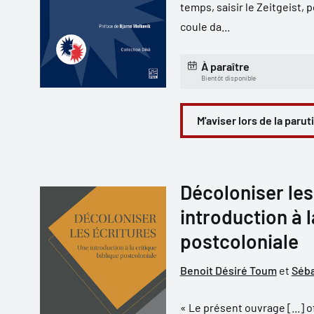
temps, saisir le Zeitgeist, 
coule da...
À paraître
Bientôt disponible
M'aviser lors de la parut
Décoloniser les
introduction à l
postcoloniale
Benoit Désiré Toum
et
Séba
« Le présent ouvrage [...] o