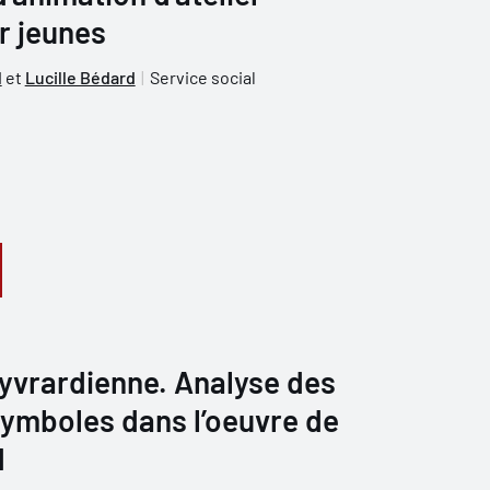
r jeunes
l
et
Lucille Bédard
Service social
yvrardienne. Analyse des
symboles dans l’oeuvre de
d