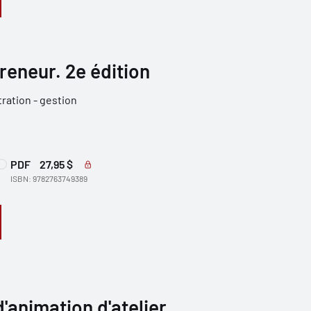
eneur. 2e édition
ration - gestion
PDF
27,95 $
ISBN: 9782763749389
d'animation d'atelier