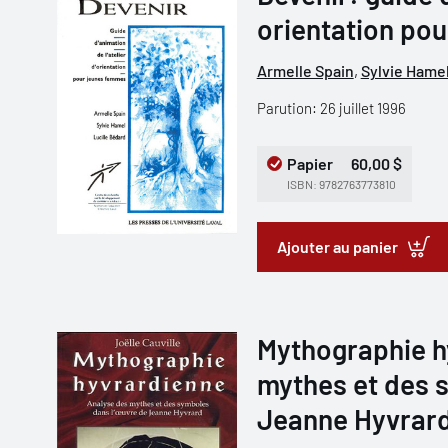
orientation pou
Armelle Spain
,
Sylvie Hame
Parution: 26 juillet 1996
Papier
60,00 $
ISBN: 9782763773810
Ajouter au panier
Mythographie h
mythes et des 
Jeanne Hyvrar