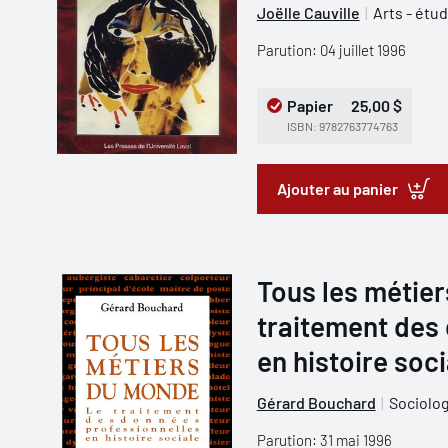
Joëlle Cauville
Arts - étu
Parution: 04 juillet 1996
Papier
25,00 $
ISBN: 9782763774763
Ajouter au panier
Tous les métie
traitement des
en histoire soci
Gérard Bouchard
Sociolog
Parution: 31 mai 1996