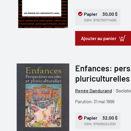
Papier
30,00 $
ISBN: 9782763774695
Ajouter au panier
Enfances: pers
pluriculturelles
Renée Dandurand
Sociolo
Parution: 31 mai 1996
Papier
32,00 $
ISBN: 9782892242591