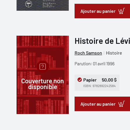
Ajouter au panier
Histoire de Lév
Roch Samson
Histoire
Parution: 01 avril 1996
Couverture non
Papier
50,00 $
disponible
ISBN: 9782892242584
Ajouter au panier