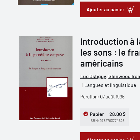
Ajouter au panier
Introduction à
les sons : le fr
américains
Luc Ostiguy
,
Glenwood Iro
Langues et linguistique
Parution: 07 août 1996
Papier
28,00 $
ISBN: 9782763774626
Ajouter au panier