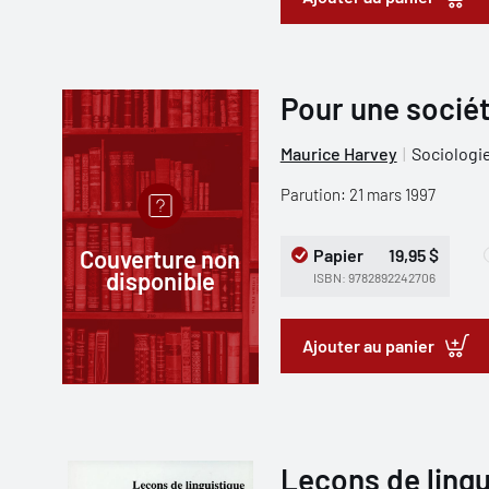
Pour une socié
Maurice Harvey
Sociologi
Parution: 21 mars 1997
Couverture non
Papier
19,95 $
disponible
ISBN: 9782892242706
Ajouter au panier
Leçons de lingu