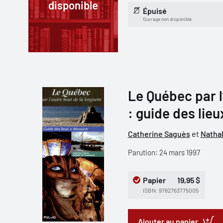
disponible
Épuisé
Ouvrage non disponible
Le Québec par l
: guide des lieu
Catherine Saguès
et
Natha
Parution: 24 mars 1997
Papier
19,95 $
ISBN: 9782763775005
Ajouter au panier