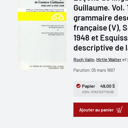
Guillaume. Vol.
grammaire descr
française (V), S
1948 et Esquis
descriptive de l
Roch Valin
,
Hirtle Walter
et
Parution: 05 mars 1997
Papier
49,00 $
ISBN: 9782763775098
Ajouter au panier