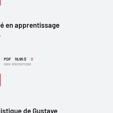
té en apprentissage
e
PDF
19,95 $
ISBN: 9782763712383
istique de Gustave