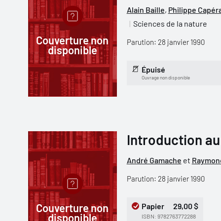
Alain Baille
,
Philippe Capér
Sciences de la nature
Couverture non
Parution: 28 janvier 1990
disponible
Épuisé
Ouvrage non disponible
Introduction au
André Gamache
et
Raymon
Parution: 28 janvier 1990
Couverture non
Papier
29,00 $
disponible
ISBN: 9782763772288