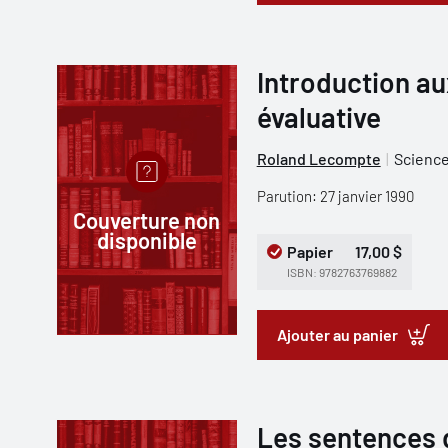
Introduction a
évaluative
Roland Lecompte
Science
Parution: 27 janvier 1990
Couverture non
disponible
Papier
17,00 $
ISBN: 9782763769882
Ajouter au panier
Les sentences d