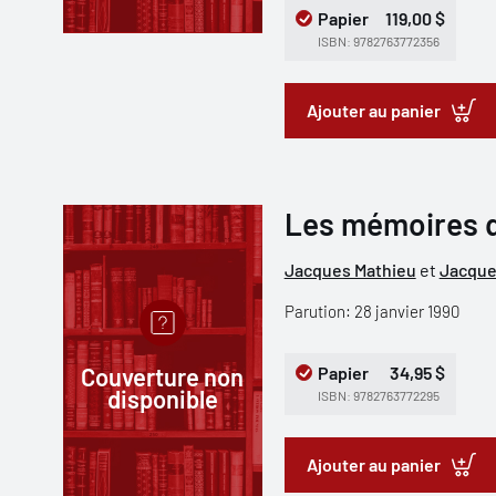
Papier
119,00 $
ISBN: 9782763772356
Ajouter au panier
Les mémoires 
Jacques Mathieu
et
Jacque
Parution: 28 janvier 1990
Couverture non
Papier
34,95 $
disponible
ISBN: 9782763772295
Ajouter au panier