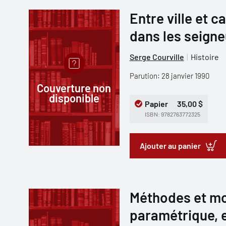
Entre ville et c
dans les seign
Serge Courville
Histoire
Parution: 28 janvier 1990
Couverture non
disponible
Papier
35,00 $
ISBN: 9782763772325
Ajouter au panier
Méthodes et mo
paramétrique, 