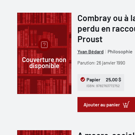
Combray ou à l
perdu en racco
Proust
Yvan Bédard
Philosophie
Couverture non
Parution: 26 janvier 1990
disponible
Papier
25,00 $
ISBN: 9782763772752
Ajouter au panier