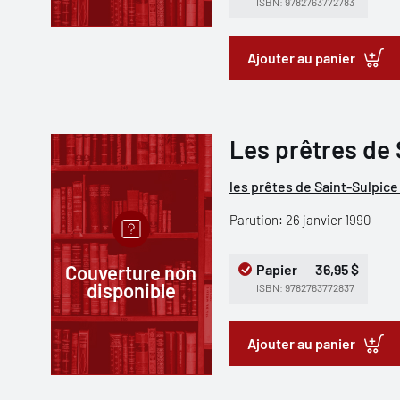
ISBN: 9782763772783
Ajouter au panier
Les prêtres de
les prêtes de Saint-Sulpice 
Parution: 26 janvier 1990
Couverture non
Papier
36,95 $
disponible
ISBN: 9782763772837
Ajouter au panier