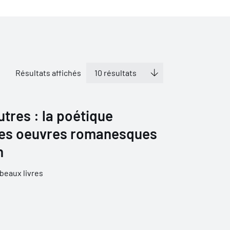
Résultats affichés
tres : la poétique
 des oeuvres romanesques
n
 beaux livres