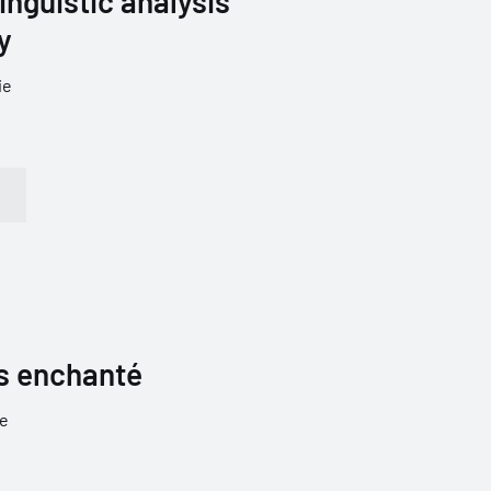
nguistic analysis
y
ie
ys enchanté
re