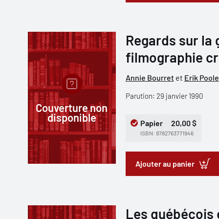
Regards sur la g
filmographie cr
Annie Bourret
et
Erik Poole
Parution: 29 janvier 1990
Couverture non
disponible
Papier
20,00 $
ISBN: 9782763771946
Ajouter au panier
Les québécois e