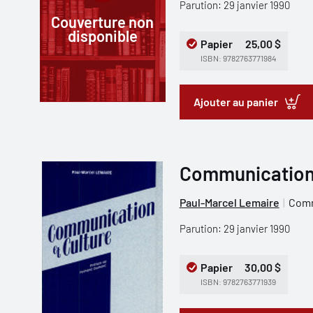
Parution: 29 janvier 1990
Couverture non
disponible
Papier
25,00 $
ISBN: 9782763771984
Ajouter au panier
Communication 
Paul-Marcel Lemaire
Comm
Parution: 29 janvier 1990
Papier
30,00 $
ISBN: 9782763771939