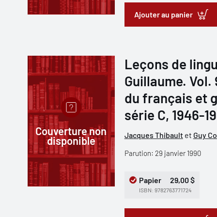
Ajouter au panier
Leçons de lingu
Guillaume. Vol.
du français et 
série C, 1946-1
Couverture non
Jacques Thibault
et
Guy Co
disponible
Parution: 29 janvier 1990
Papier
29,00 $
ISBN: 9782763771724