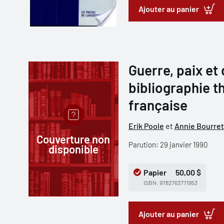
Ajouter au panier
Guerre, paix e
bibliographie 
française
Erik Poole
et
Annie Bourret
Couverture non
Parution: 29 janvier 1990
disponible
Papier
50,00 $
ISBN: 9782763771953
Ajouter au panier