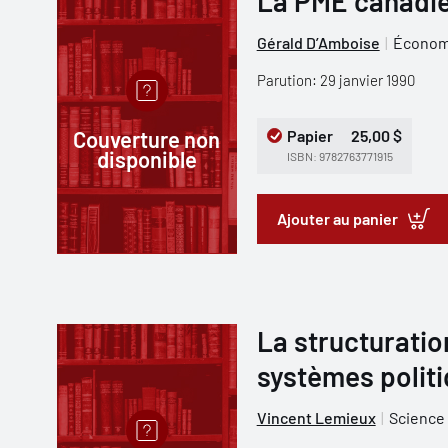
La PME canadien
Gérald D’Amboise
Économ
Parution: 29 janvier 1990
Couverture non
Papier
25,00 $
disponible
ISBN: 9782763771915
Ajouter au panier
La structuratio
systèmes polit
Vincent Lemieux
Science 