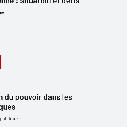
ne : situation et défis
ie
n du pouvoir dans les
iques
politique