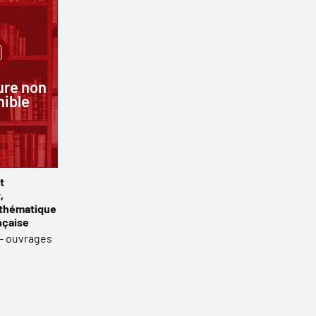
ure non
nible
t
,
 thématique
nçaise
 - ouvrages