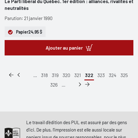
Le Parti libéral du Québec. 1er édition : alliances, rivalités et
neutralités
Parution: 21 janvier 1990
Papier
24,95 $
Ajouter au panier
...
318
319
320
321
322
323
324
325
326
...
Le travail d'édition des PUL est assuré par des gens
d'ici. De plus, l'impression est elle aussi locale sur
papiers issus de sources responsables, pour le plus