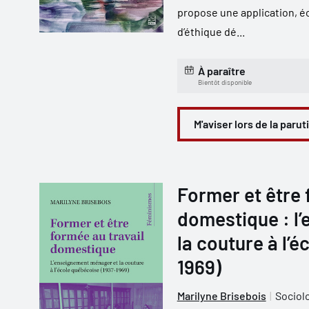
propose une application, éc
d’éthique dé...
À paraître
Bientôt disponible
M'aviser lors de la parut
Former et être 
domestique : l
la couture à l’
1969)
Marilyne Brisebois
Sociol