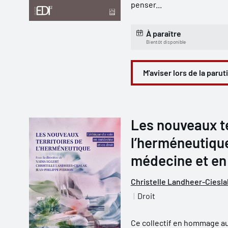
penser...
À paraître
Bientôt disponible
M'aviser lors de la parut
Les nouveaux te
l’herméneutique
médecine et en 
Christelle Landheer-Ciesla
Droit
Ce collectif en hommage a