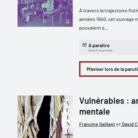
À travers la trajectoire fic
années 1940, cet ouvrage me
pouvaient e...
À paraître
Bientôt disponible
M'aviser lors de la parut
Vulnérables : ar
mentale
Francine Saillant
et
David 