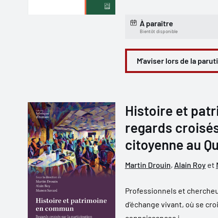
À paraître
Bientôt disponible
M'aviser lors de la parut
Histoire et pa
regards croisés
citoyenne au Q
Martin Drouin
,
Alain Roy
et
Professionnels et chercheu
d’échange vivant, où se croi
connaissances i...