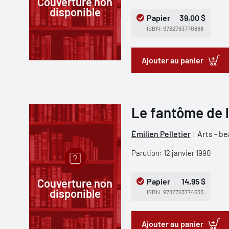
Couverture non
disponible
Papier
39,00 $
ISBN: 9782763770888
Ajouter au panier
Le fantôme de l
Émilien Pelletier
Arts - be
Parution: 12 janvier 1990
Couverture non
Papier
14,95 $
disponible
ISBN: 9782763774633
Ajouter au panier