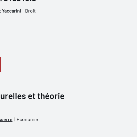
 Yaccarini
Droit
relles et théorie
sserre
Économie