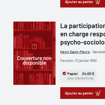
Ajouter au panier
La participatio
en charge resp
psycho-sociolo
Henri Saint-Pierre
Service
Couverture non
Parution: 12 janvier 1990
disponible
Papier
24,00 $
ISBN: 9782763770789
Ajouter au panier