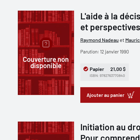
L'aide à la déci
et perspectives
Raymond Nadeau
et
Mauric
Parution: 12 janvier 1990
Couverture non
disponible
Papier
21,00 $
ISBN: 9782763770840
Ajouter au panier
Initiation au dr
Pour comprendr