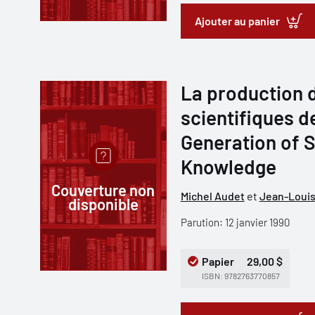
Ajouter au panier
La production 
scientifiques d
Generation of S
Knowledge
Couverture non
Michel Audet
et
Jean-Louis
disponible
Parution: 12 janvier 1990
Papier
29,00 $
ISBN: 9782763770857