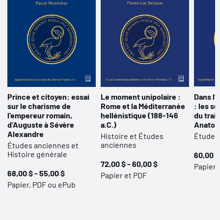
respect du bilinguisme national.
Prince et citoyen: essai
Le moment unipolaire :
Dans l’
sur le charisme de
Rome et la Méditerranée
: les s
l’empereur romain,
hellénistique (188-146
du trai
d’Auguste à Sévère
a.C.)
Anatoli
Alexandre
Histoire et Études
Études
anciennes
Études anciennes et
Histoire générale
60,00 $
72,00 $ - 60,00 $
Papier
68,00 $ - 55,00 $
Papier et PDF
Papier, PDF ou ePub