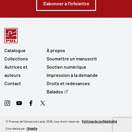
S'abonner à l'infolettre
Catalogue
À propos
Collections
Soumettre un manuscrit
Autrices et
Soutien numérique
auteurs
Impression à la demande
Contact
Droits et redevances
Balados
Instagram
Youtube
Facebook
Twitter
© Presses de l'Université Laval, 2026, tous droits réservés.
Politique de confidentialité
Site réalisé par
iXmedia