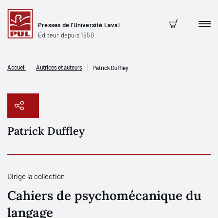
Presses de l'Université Laval
Men
Panier
Éditeur depuis 1950
Accueil
Autrices et auteurs
Patrick Duffley
Patrick Duffley
Copier le lien
Dirige la collection
Cahiers de psychomécanique du
langage