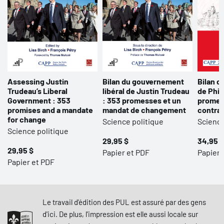
Assessing Justin
Bilan du gouvernement
Bilan 
Trudeau’s Liberal
libéral de Justin Trudeau
de Phil
Government : 353
: 353 promesses et un
promes
promises and a mandate
mandat de changement
contra
for change
Science politique
Science
Science politique
29,95 $
34,95 $
29,95 $
Papier et PDF
Papier 
Papier et PDF
Le travail d'édition des PUL est assuré par des gens
d'ici. De plus, l'impression est elle aussi locale sur