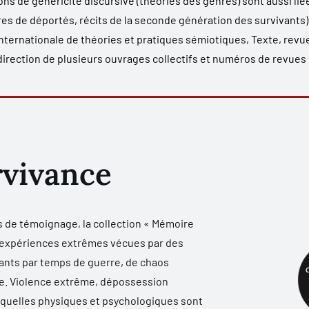
ons de généricité discursive (théories des genres) sont aussi liée
res de déportés, récits de la seconde génération des survivants).
nternationale de théories et pratiques sémiotiques, Texte, revue 
 direction de plusieurs ouvrages collectifs et numéros de revues
rvivance
ts de témoignage, la collection « Mémoire
ux expériences extrêmes vécues par des
nts par temps de guerre, de chaos
ire. Violence extrême, dépossession
, séquelles physiques et psychologiques sont