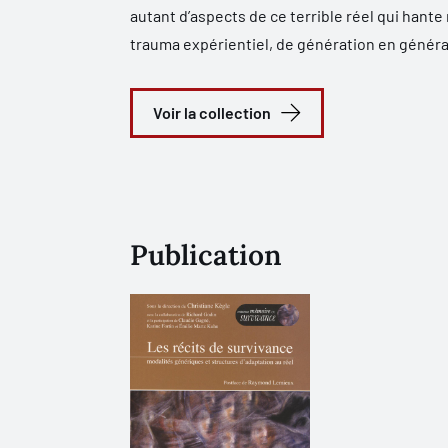
autant d’aspects de ce terrible réel qui hant
trauma expérientiel, de génération en générati
d’ordre éthique et cognitif chez les cherche
Cette collection propose diverses analyses des
Voir la collection
rassemble des récits testimoniaux de l’indicib
l’inhumain dans le paradigme de l’humaine cond
survivance de la mémoire dans un constant « t
Publication