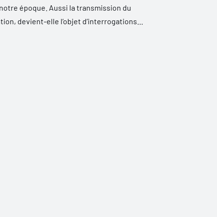
e notre époque. Aussi la transmission du
on, devient-elle l’objet d’interrogations
urs des sciences humaines.
 formes narratives de l’infigurable ; elle
le. S’ouvrant à cette dimension terrible de
ition, la collection vise à assurer la
ravail de mémoire » sur la survivance.