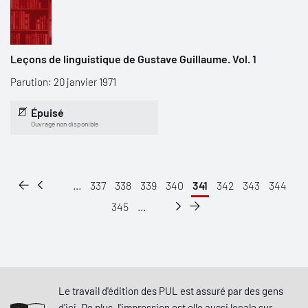
Leçons de linguistique de Gustave Guillaume. Vol. 1
Parution: 20 janvier 1971
Épuisé
Ouvrage non disponible
...
337
338
339
340
341
342
343
344
345
...
Le travail d'édition des PUL est assuré par des gens
d'ici. De plus, l'impression est elle aussi locale sur