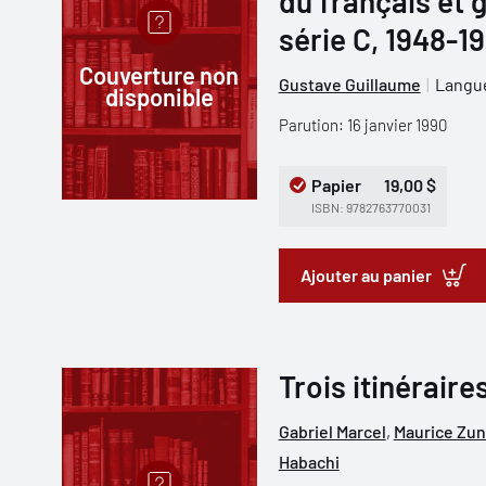
du français et 
série C, 1948-1
Couverture non
Gustave Guillaume
Langue
disponible
Parution: 16 janvier 1990
Papier
19,00 $
ISBN: 9782763770031
Ajouter au panier
Trois itinéraire
Gabriel Marcel
,
Maurice Zun
Habachi