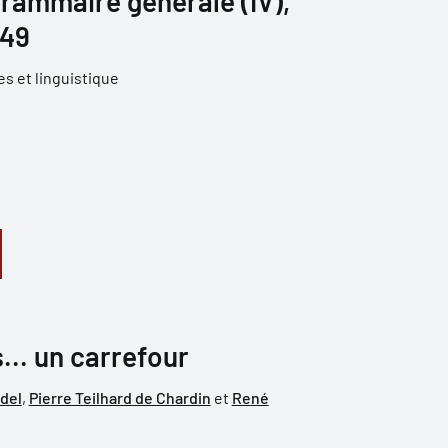
grammaire générale (IV),
949
s et linguistique
s... un carrefour
del
,
Pierre Teilhard de Chardin
et
René