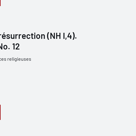
 résurrection (NH I,4).
No. 12
ces religieuses