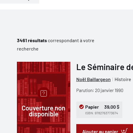
3461 résultats
correspondant à votre
recherche
Le Séminaire d
Noël Baillargeon
Histoire
Parution: 20 janvier 1990
Couverture non
Papier
39,00 $
disponible
ISBN: 9782763773674
Ajouter au panier