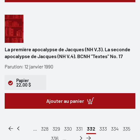
La première apocalypse de Jacques (NH V,3). La seconde
apocalypse de Jacques (NH V,4). BCNH "Textes" No. 17
Parution: 12 janvier 1990
Papier
22,00 $
Ajouter au panier
...
328
329
330
331
332
333
334
335
336
...