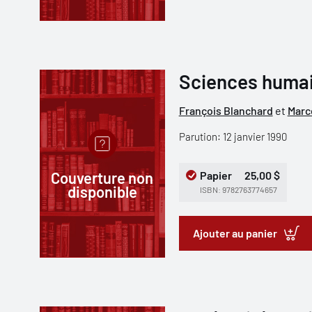
Sciences humain
François Blanchard
et
Marc
Parution: 12 janvier 1990
Couverture non
Papier
25,00 $
disponible
ISBN: 9782763774657
Ajouter au panier