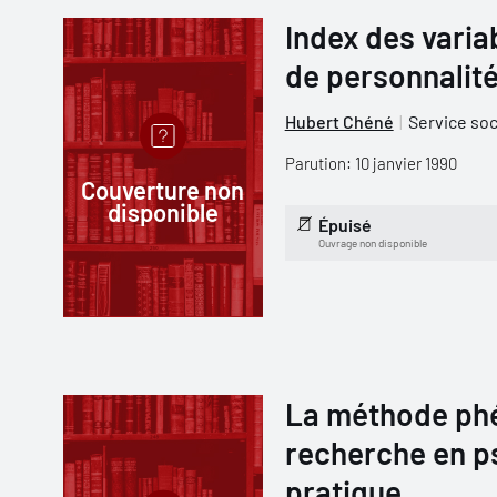
Index des varia
de personnalit
Hubert Chéné
Service soc
Parution: 10 janvier 1990
Couverture non
disponible
Épuisé
Ouvrage non disponible
La méthode ph
recherche en ps
pratique