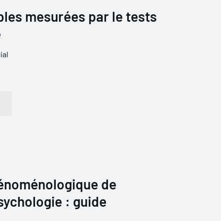
bles mesurées par le tests
é
ial
énoménologique de
ychologie : guide