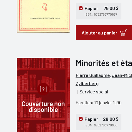
Papier
75,00 $
ISBN: 9782763770987
Ajouter au panier
Minorités et éta
Pierre Guillaume
,
Jean-Mich
Zylberberg
Service social
Couverture non
Parution: 10 janvier 1990
disponible
Papier
28,00 $
ISBN: 9782763770956