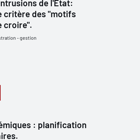
intrusions de l'État:
e critère des "motifs
 croire".
tration - gestion
miques : planification
ires.