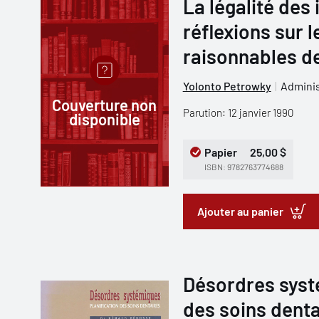
La légalité des 
réflexions sur l
raisonnables de
Yolonto Petrowky
Adminis
Couverture non
Parution: 12 janvier 1990
disponible
Papier
25,00 $
ISBN: 9782763774688
Ajouter au panier
Désordres systé
des soins denta