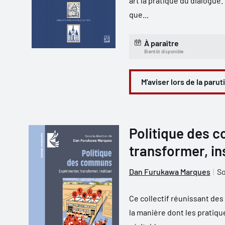
art la pratique du dialogue.
que...
À paraître
Bientôt disponible
M'aviser lors de la parut
Politique des 
transformer, in
Dan Furukawa Marques
So
Ce collectif réunissant des
la manière dont les prati