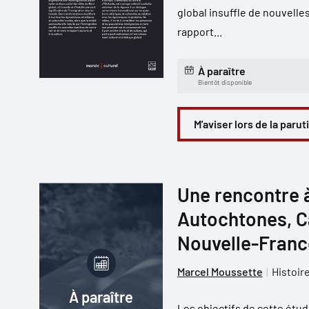
global insuffle de nouvelle
rapport...
À paraître
Bientôt disponible
M'aviser lors de la parut
Une rencontre à
Autochtones, C
Nouvelle-Franc
Marcel Moussette
Histoir
À paraître
Les objectifs de cette étud