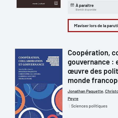
À paraître
Bientôt disponible
M'aviser lors de la parut
Coopération, co
gouvernance : 
œuvre des polit
monde franco
Jonathan Paquette
,
Christ
Peyre
Sciences politiques