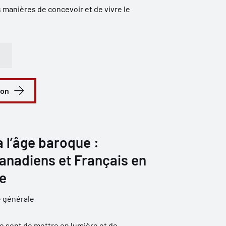
s manières de concevoir et de vivre le
ion
 l’âge baroque :
anadiens et Français en
e
e générale
e sont de mettre en lumière et de