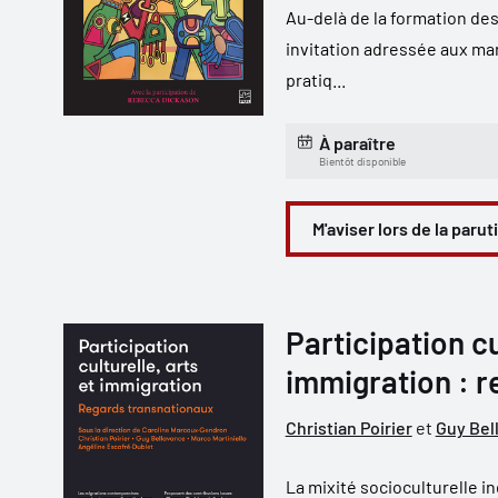
Au-delà de la formation des
invitation adressée aux man
pratiq...
À paraître
Bientôt disponible
M'aviser lors de la parut
Participation cu
immigration : 
Christian Poirier
et
Guy Bel
La mixité socioculturelle i