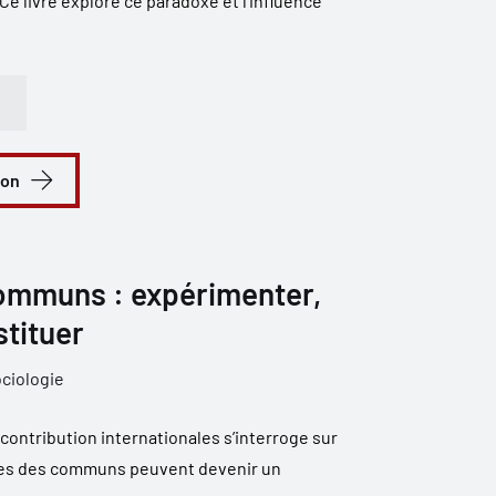
 Ce livre explore ce paradoxe et l'influence
ion
communs : expérimenter,
stituer
ciologie
 contribution internationales s’interroge sur
ques des communs peuvent devenir un