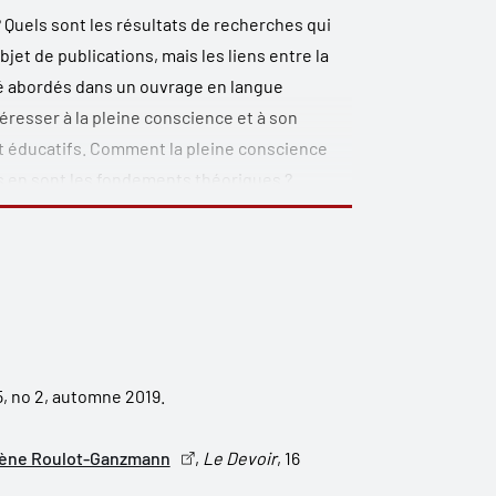
Quels sont les résultats de recherches qui
bjet de publications, mais les liens entre la
été abordés dans un ouvrage en langue
téresser à la pleine conscience et à son
t éducatifs. Comment la pleine conscience
els en sont les fondements théoriques ?
rent-elles la pleine conscience ? Comment
tique (auprès de personnes souffrant
cit cognitif ou de problèmes de santé mentale)
’université) ? Ces questions sont abordées
 aux chercheurs et aux étudiants qui
25, no 2, automne 2019.
Hélène Roulot-Ganzmann
,
Le Devoir
, 16