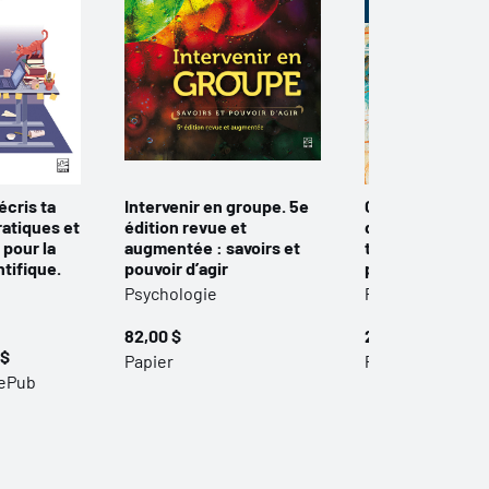
écris ta
Intervenir en groupe. 5e
Crimes sexuels 
ratiques et
édition revue et
délinquants et v
 pour la
augmentée : savoirs et
théorie, recher
tifique.
pouvoir d’agir
pratique
Psychologie
Psychologie
82,00 $
29,00 $
 $
Papier
Papier
 ePub