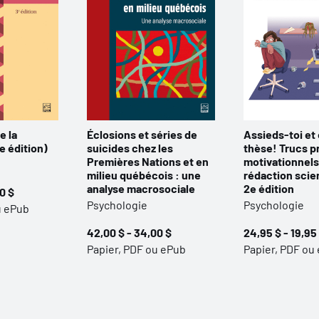
e la
Éclosions et séries de
Assieds-toi et 
e édition)
suicides chez les
thèse! Trucs p
Premières Nations et en
motivationnels
milieu québécois : une
rédaction scien
analyse macrosociale
2e édition
0 $
Psychologie
Psychologie
u ePub
42,00 $ - 34,00 $
24,95 $ - 19,95
Papier, PDF ou ePub
Papier, PDF ou