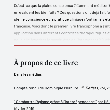
Qu’est-ce que la pleine conscience ? Comment méditer ? 
en évaluent les bienfaits ? Ces questions ont déjà fait l’o
pleine conscience et la pratique clinique n’ont jamais 
française. Voici donc le premier livre francophone à s’in
application dans différents contextes thérapeutiques e
peut-elle favoriser le savoir-être de l’intervenant ? Qu
Comment les approches thérapeutiques actuelles intèg
utilise-t-on la pleine conscience en contexte thérapeu
d’anxiété, de traumas, de difficultés sexuelles, de défi
À propos de ce livre
ou éducatif (dans les écoles, en pédiatrie sociale ou à l
dans ce nouvel ouvrage qui s’adresse aux intervenants,
Dans les médias
s’intéressent à la relation d’aide.
Compte rendu de Dominique Mercure
,
Reflets
, vol. 
" Combattre l'âgisme grâce à l'interdépendance " par 
février 2019.