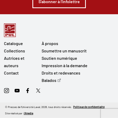
S'abonner à l'infolettre
Catalogue
À propos
Collections
Soumettre un manuscrit
Autrices et
Soutien numérique
auteurs
Impression à la demande
Contact
Droits et redevances
Balados
Instagram
Youtube
Facebook
Twitter
© Presses de l'Université Laval, 2026, tous droits réservés.
Politique de confidentialité
Site réalisé par
iXmedia