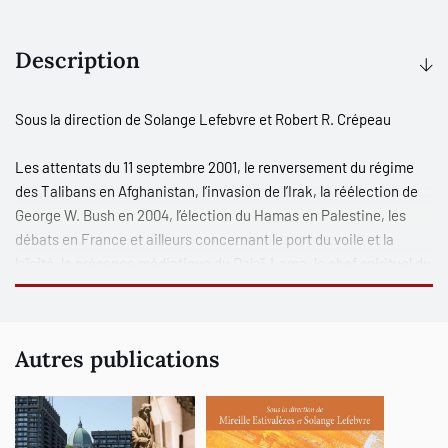
Description
Sous la direction de
Solange Lefebvre
et
Robert R. Crépeau
Les attentats du 11 septembre 2001, le renversement du régime
des Talibans en Afghanistan, l’invasion de l’Irak, la réélection de
George W. Bush en 2004, l’élection du Hamas en Palestine, les
débats en France et ailleurs concernant le port du voile et la
laïcité, la présence médiatique du Dalaï-Lama, le chef spirituel du
Tibet en exil, témoignent de l’importance croissante du fait
religieux dans l’actualité internationale. La religion est
(re)devenue un élément clé de la compréhension des grandes
Autres publications
questions internationales contemporaines, notamment parce
qu’elle constitue un excellent indicateur des processus de
mondialisation à l’œuvre.