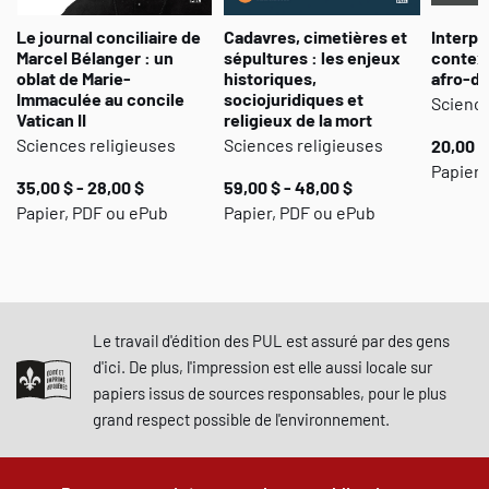
Le journal conciliaire de
Cadavres, cimetières et
Interpr
Marcel Bélanger : un
sépultures : les enjeux
context
oblat de Marie-
historiques,
afro-d
Immaculée au concile
sociojuridiques et
Science
Vatican II
religieux de la mort
Sciences religieuses
Sciences religieuses
20,00 $
Papier,
35,00 $ - 28,00 $
59,00 $ - 48,00 $
Papier, PDF ou ePub
Papier, PDF ou ePub
Le travail d'édition des PUL est assuré par des gens
d'ici. De plus, l'impression est elle aussi locale sur
papiers issus de sources responsables, pour le plus
grand respect possible de l'environnement.