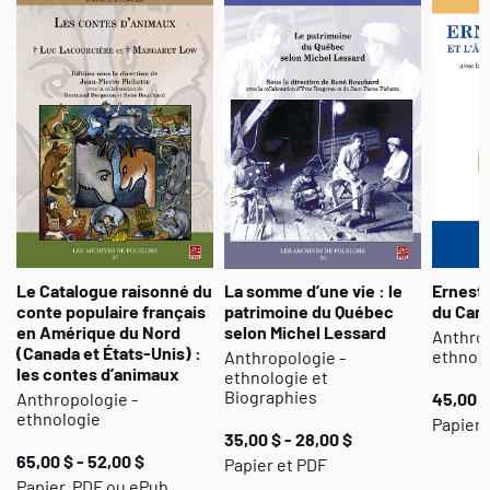
relativiser le concept de marginalité et renvoie à la nécessité
d’explorer l’univers symbolico-religieux d’un peuple en dehors des
seuls lieux de discours officiels. L’exploration de l’imaginaire
religieux, par la littérature orale, se présente dès lors comme la
voie privilégiée pour pénétrer le véritable univers symbolique de
l
’homo religiosu
s. Et pour cause ! L’histoire religieuse d’un peuple
risque de se faire théologie politique lorsque l’historien néglige
l’histoire vue d’en bas
.
Le Catalogue raisonné du
La somme d’une vie : le
Ernest 
conte populaire français
patrimoine du Québec
du Cana
en Amérique du Nord
selon Michel Lessard
Anthrop
(Canada et États-Unis) :
ethnol
Anthropologie -
les contes d’animaux
ethnologie et
Biographies
Anthropologie -
45,00 $
ethnologie
Papier 
35,00 $ - 28,00 $
65,00 $ - 52,00 $
Papier et PDF
Papier, PDF ou ePub