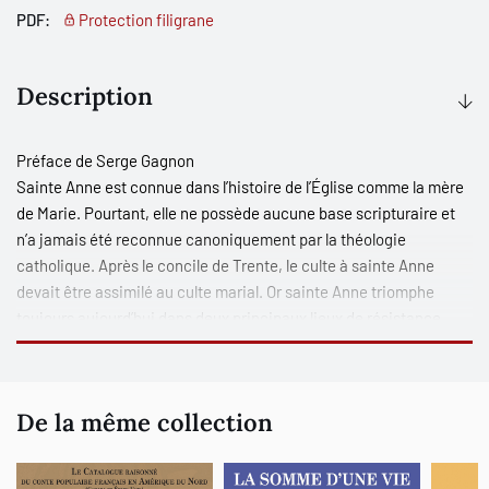
PDF:
Protection filigrane
Description
Préface de
Serge Gagnon
Sainte Anne est connue dans l’histoire de l’Église comme la mère
de Marie. Pourtant, elle ne possède aucune base scripturaire et
n’a jamais été reconnue canoniquement par la théologie
catholique. Après le concile de Trente, le culte à sainte Anne
devait être assimilé au culte marial. Or sainte Anne triomphe
toujours aujourd’hui dans deux principaux lieux de résistance
reconnus : ses sanctuaires d’Auray en Bretagne et de Beaupré au
Québec. En Acadie, sainte Anne a fait l’objet du même processus
de marginalisation de la part d’une faction de l’élite clérico-
De la même collection
nationaliste. Néanmoins, la sainte triomphe encore dans son
sanctuaire du Bocage, le long de la côte acadienne. Cette
résistance de la figure de sainte Anne en Acadie invite alors à