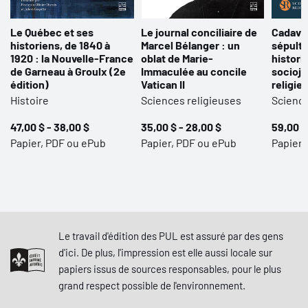
Le Québec et ses
Le journal conciliaire de
Cadavre
historiens, de 1840 à
Marcel Bélanger : un
sépultu
1920 : la Nouvelle-France
oblat de Marie-
histori
de Garneau à Groulx (2e
Immaculée au concile
socioju
édition)
Vatican II
religie
Histoire
Sciences religieuses
Science
47,00 $ - 38,00 $
35,00 $ - 28,00 $
59,00 $
Papier, PDF ou ePub
Papier, PDF ou ePub
Papier,
Le travail d'édition des PUL est assuré par des gens
d'ici. De plus, l'impression est elle aussi locale sur
papiers issus de sources responsables, pour le plus
grand respect possible de l'environnement.