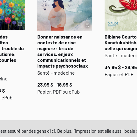
 des
Donner naissance en
Bibiane Courto
ltes
contexte de crise
Kanatukuhitsh
 trouble du
majeure : bris de
celle qui soign
autisme:
services, enjeux
Santé - médec
pour les
communicationnels et
impacts psychosociaux
34,95 $ - 28,95
Santé - médecine
Papier et PDF
cine
23,95 $ - 18,95 $
5 $
Papier, PDF ou ePub
u ePub
est assuré par des gens d'ici. De plus, l'impression est elle aussi local