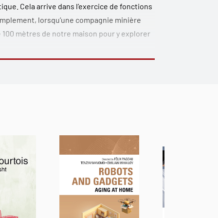
ique. Cela arrive dans l’exercice de fonctions
simplement, lorsqu’une compagnie minière
de 100 mètres de notre maison pour y explorer
s rouages de la décision politique, cet
té de médecine de l’Université de Montréal.
nt un regard tantôt constructif et tantôt
n particulière portée au système de santé et
ois.