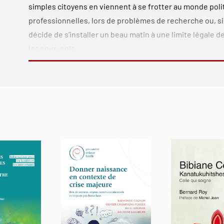
simples citoyens en viennent à se frotter au monde polit
professionnelles, lors de problèmes de recherche ou, 
décide de s’installer un beau matin à une limite légale 
les sous-sols.
S’adressant à toute personne intéressée à comprendre le
ouvrage est le fruit d’un enseignement donné à la Facul
L’auteure y expose les concepts de base tout en proposa
critique sur les politiques publiques, avec une attentio
aux politiques de santé en contexte canadien et québéc