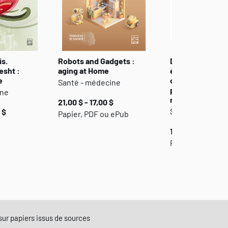
is.
Robots and Gadgets :
Démarche cliniq
esht :
aging at Home
édition : raiso
e
clinique. Exame
Santé - médecine
physique. Entre
ine
médicale.
21,00 $ - 17,00 $
Santé - médeci
 $
Papier, PDF ou ePub
170,00 $ - 150,0
Papier et PDF
e sur papiers issus de sources