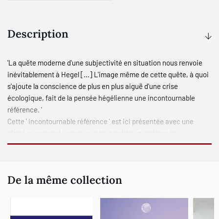
Description
'La quête moderne d'une subjectivité en situation nous renvoie
inévitablement à Hegel [...] L'image même de cette quête, à quoi
s'ajoute la conscience de plus en plus aiguë d'une crise
écologique, fait de la pensée hégélienne une incontournable
référence. '
Cette ' incontournable référence ' est ici présentée avec une
clarté surprenante parce que tout entière questionnée,
interpellée par les problèmes contemporains. Ce livre est une
occasion unique de pénétrer dans l'univers hégélien. L'auteur y
cherche en effet des éléments de réponse à des questions qui ont
De la même collection
marqué toute l'histoire de la philosophie occidentale et qui
prennent un nouveau visage dans la société actuelle.
Ce livre annonce les travaux ultérieurs de Charles Taylor sur les
sources de l'identité moderne. Il représente une introduction d'un