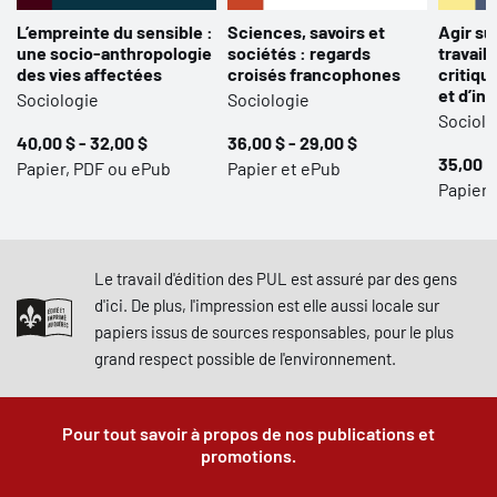
L’empreinte du sensible :
Sciences, savoirs et
Agir su
une socio-anthropologie
sociétés : regards
travail 
des vies affectées
croisés francophones
critiqu
et d’in
Sociologie
Sociologie
Sociolo
40,00 $ - 32,00 $
36,00 $ - 29,00 $
35,00 $
Papier, PDF ou ePub
Papier et ePub
Papier,
Le travail d'édition des PUL est assuré par des gens
d'ici. De plus, l'impression est elle aussi locale sur
papiers issus de sources responsables, pour le plus
grand respect possible de l'environnement.
Pour tout savoir à propos de nos publications et
promotions.