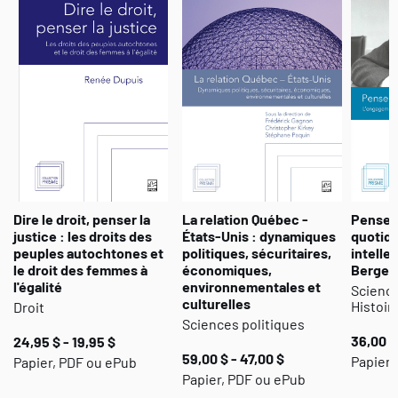
limpidité exemplaire aux principaux dilemmes de la philosophie et
de la science politique contemporaines.
Charles Taylor est professeur titulaire de philosophie à
l'Université McGill. Ses recherches portent sur la pensée
allemande, l'épistémologie et l'interprétation de l'identité
moderne. Il a reçu, en 1992, le Prix Molson du Conseil des Arts du
Canada pour l'ensemble de son œuvre et, en 1993, le Prix Léon-
Gérin du Gouvernement du Québec pour l'ensemble de sa carrière.
Considéré comme l'un des principaux spécialistes de Hegel,
Charles Taylor est le lauréat 1997 du Prix Hegel de la ville
Dire le droit, penser la
La relation Québec -
Penser
Stuttgart.
justice : les droits des
États-Unis : dynamiques
quotidi
peuples autochtones et
politiques, sécuritaires,
intelle
le droit des femmes à
économiques,
Berger
l'égalité
environnementales et
Science
culturelles
Histoir
Droit
Sciences politiques
36,00 $
24,95 $ - 19,95 $
59,00 $ - 47,00 $
Papier,
Papier, PDF ou ePub
Papier, PDF ou ePub