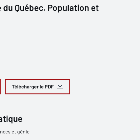
e du Québec. Population et
n
Télécharger le PDF
atique
nces et génie