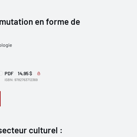
e mutation en forme de
ologie
PDF
14,95 $
ISBN: 9782763712369
secteur culturel :