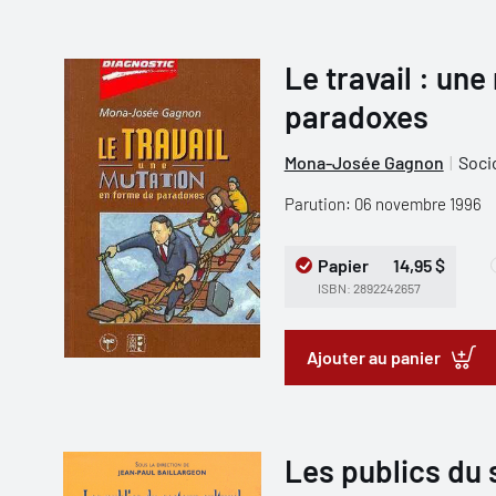
Le travail : un
paradoxes
Mona-Josée Gagnon
Soci
Parution: 06 novembre 1996
Papier
14,95 $
ISBN: 2892242657
Ajouter au panier
Les publics du 