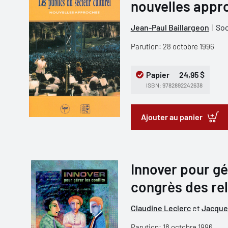
nouvelles appr
Jean-Paul Baillargeon
Soc
Parution: 28 octobre 1996
Papier
24,95 $
ISBN: 9782892242638
Ajouter au panier
Innover pour gér
congrès des rel
Claudine Leclerc
et
Jacque
Parution: 18 octobre 1996