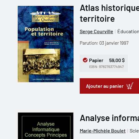
Atlas historiqu
territoire
Serge Courville
Éducatio
Parution: 03 janvier 1997
Papier
59,00 $
ISBN: 9782763774947
Ajouter au panier
Analyse inform
Marie-Michèle Boulet
Scie