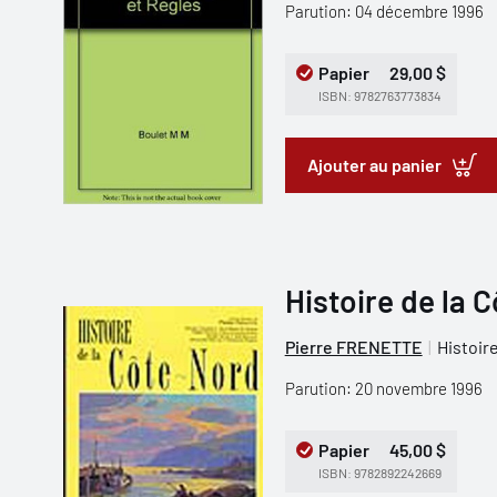
Parution: 04 décembre 1996
Papier
29,00 $
ISBN: 9782763773834
Ajouter au panier
Histoire de la 
Pierre FRENETTE
Histoir
Parution: 20 novembre 1996
Papier
45,00 $
ISBN: 9782892242669